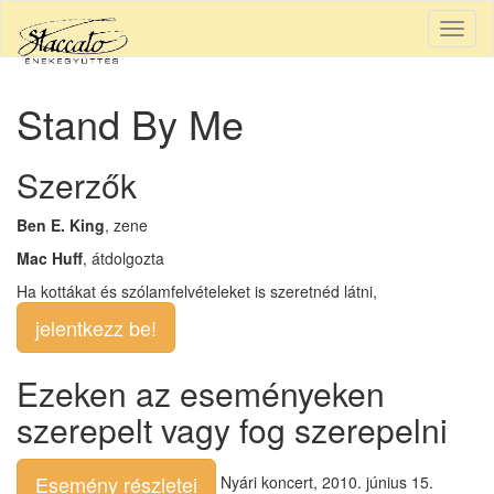
Togg
navig
Stand By Me
Szerzők
Ben E. King
, zene
Mac Huff
, átdolgozta
Ha kottákat és szólamfelvételeket is szeretnéd látni,
jelentkezz be!
Ezeken az eseményeken
szerepelt vagy fog szerepelni
Esemény részletei
Nyári koncert, 2010. június 15.