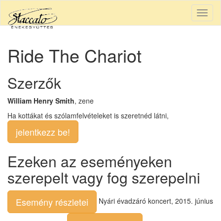
Togg
navig
Ride The Chariot
Szerzők
William Henry Smith
, zene
Ha kottákat és szólamfelvételeket is szeretnéd látni,
jelentkezz be!
Ezeken az eseményeken
szerepelt vagy fog szerepelni
Esemény részletei
Nyári évadzáró koncert, 2015. június